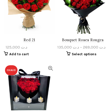
Red 21
Bouquet Roses Rouges
125,000
د.ت
135,000
د.ت
–
269,000
د.ت
Add to cart
Select options
CHAUD