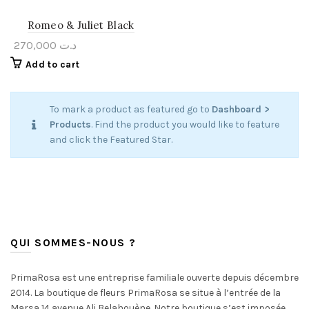
Romeo & Juliet Black
270,000
د.ت
Add to cart
To mark a product as featured go to
Dashboard >
Products
. Find the product you would like to feature
and click the Featured Star.
QUI SOMMES-NOUS ?
PrimaRosa est une entreprise familiale ouverte depuis décembre
2014. La boutique de fleurs PrimaRosa se situe à l’entrée de la
Marsa 14 avenue Ali Belahouène. Notre boutique s’est imposée