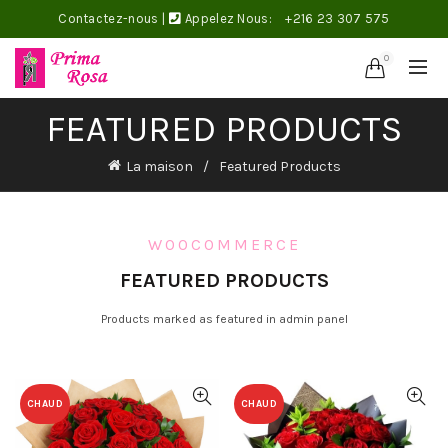
Contactez-nous
|
Appelez Nous:
+216 23 307 575
0
FEATURED PRODUCTS
La maison
Featured Products
WOOCOMMERCE
FEATURED PRODUCTS
Products marked as featured in admin panel
CHAUD
CHAUD