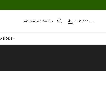
Se Connecter / S'Inscrire
0
/
0,000
د.ت
ASIONS