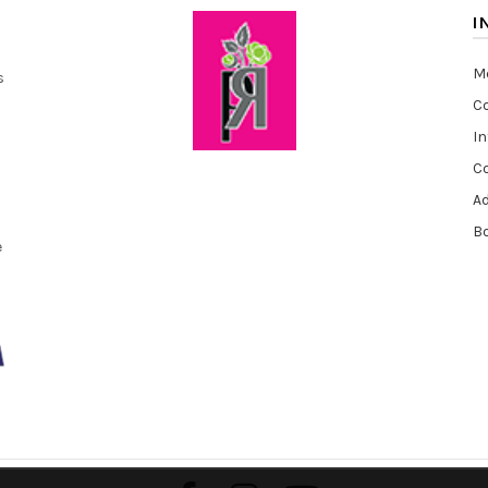
I
Me
s
Co
I
C
A
Bo
e