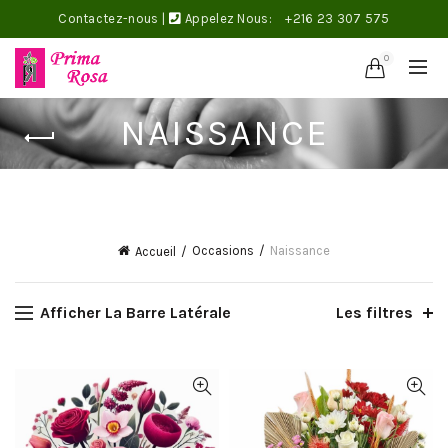
Contactez-nous
|
Appelez Nous:
+216 23 307 575
0
NAISSANCE
Célébrez vos Naissances avec nos Fleurs
Occasions
Naissance
Accueil
Afficher La Barre Latérale
Les filtres