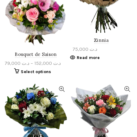
Zinnia
75,000
د.ت
Bouquet de Saison
Read more
79,000
د.ت
–
152,000
د.ت
Select options