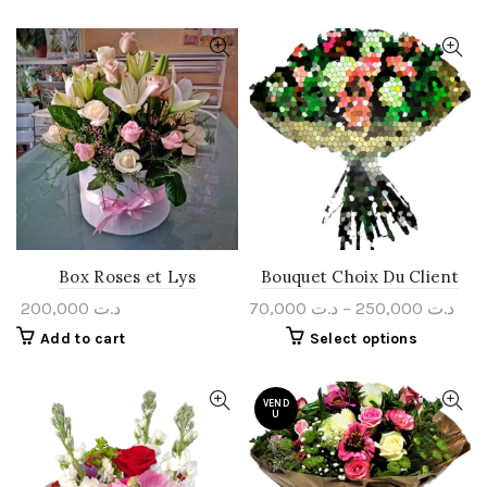
Box Roses et Lys
Bouquet Choix Du Client
200,000
د.ت
70,000
د.ت
–
250,000
د.ت
Add to cart
Select options
VEND
U