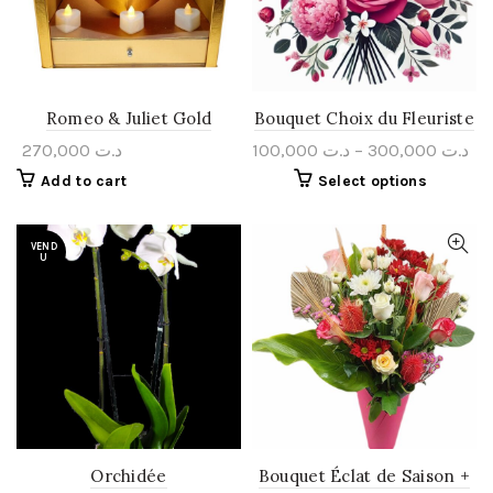
Romeo & Juliet Gold
Bouquet Choix du Fleuriste
270,000
د.ت
100,000
د.ت
–
300,000
د.ت
Add to cart
Select options
VEND
U
Orchidée
Bouquet Éclat de Saison +