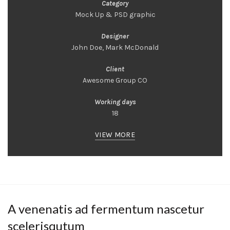
Category
Mock Up & PSD graphic
Designer
John Doe, Mark McDonald
Client
Awesome Group CO
Working days
18
VIEW MORE
A venenatis ad fermentum nascetur
scelerisqutum