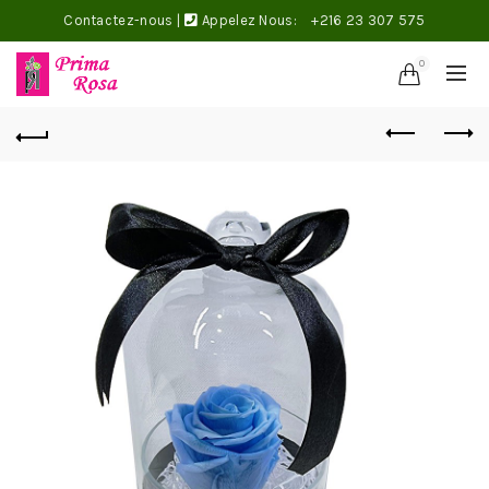
Contactez-nous
|
Appelez Nous:
+216 23 307 575
0