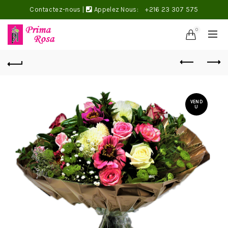
Contactez-nous
|
Appelez Nous:
+216 23 307 575
0
VEND
U