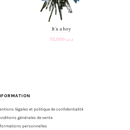
It’s a boy
72,000
د.ت
Add to cart
NFORMATION
ntions légales et politique de confidentialité
nditions générales de vente
nformations personnelles