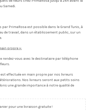
ts de fleurs chez PrimaRosa jusqu’à 24h avant la
au Samedi.
rs par PrimaRosa est possible dans le Grand Tunis, à
ieu de travail, dans un établissement public, sur un
e.
main propre »:
 rendez-vous avec le destinataire par téléphone
fleurs.
s est effectuée en main propre par nos livreurs
étériorations. Nos livreurs seront aux petits soins
dons une grande importance à notre qualité de
anier pour une livraison gratuite !