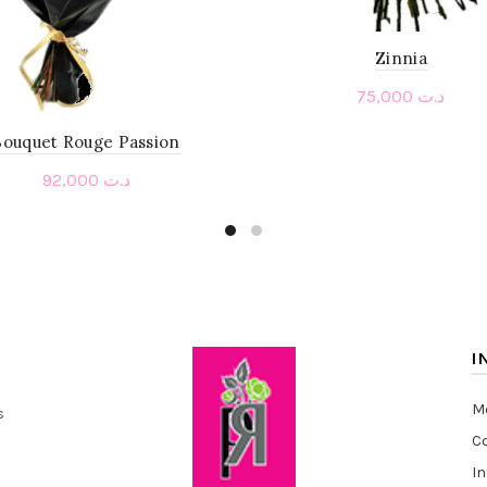
Zinnia
75,000
د.ت
Read more
Bouquet Rouge Passion
92,000
د.ت
Add to cart
I
Me
s
Co
I