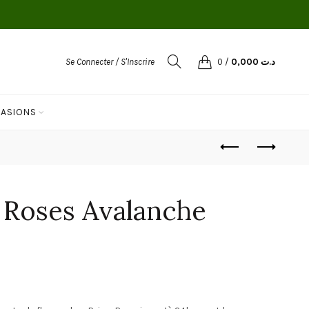
Se Connecter / S'Inscrire
0
/
0,000
د.ت
ASIONS
 Roses Avalanche