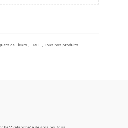
he quantity
uets de Fleurs
,
Deuil
,
Tous nos produits
anche ‘Avalanche’ a de gros boutons