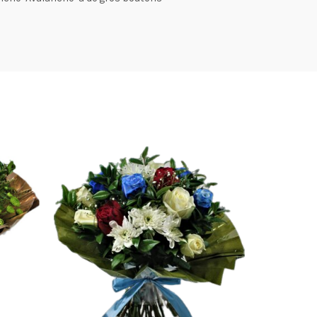
VEND
U