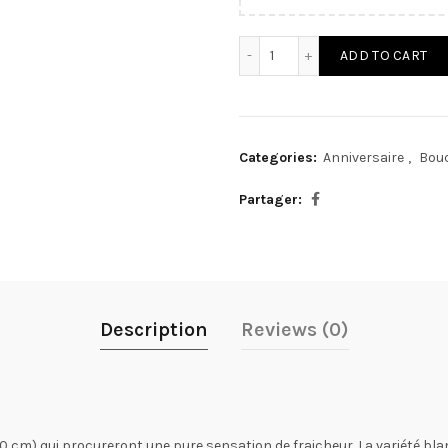
Bouquet de Roses Avalanc
ADD TO CART
Categories:
Anniversaire
,
Bouq
Partager
Description
Reviews (0)
 cm) qui procureront une pure sensation de fraicheur. La variété bl