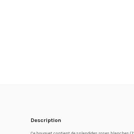
Description
Ce bouquet contient de splendides roses blanches (70