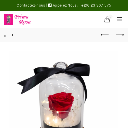
Contactez-nous
|
Appelez Nous:
+216 23 307 575
0