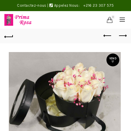
Contactez-nous
|
Appelez Nous:
+216 23 307 575
0
VEND
U