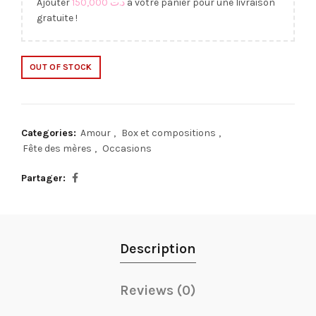
Ajouter
150,000
د.ت
à votre panier pour une livraison
gratuite !
OUT OF STOCK
Categories:
Amour
,
Box et compositions
,
Fête des mères
,
Occasions
Partager
Description
Reviews (0)