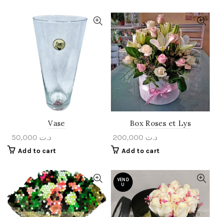
Vase
Box Roses et Lys
50,000
د.ت
200,000
د.ت
Add to cart
Add to cart
VEND
U