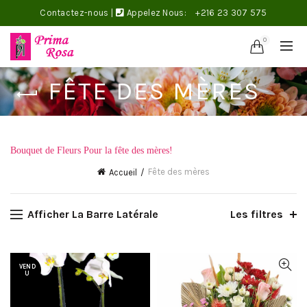
Contactez-nous
|
Appelez Nous:
+216 23 307 575
0
FÊTE DES MÈRES
Bouquet de Fleurs Pour la fête des mères!
Fête des mères
Accueil
Afficher La Barre Latérale
Les filtres
VEND
U