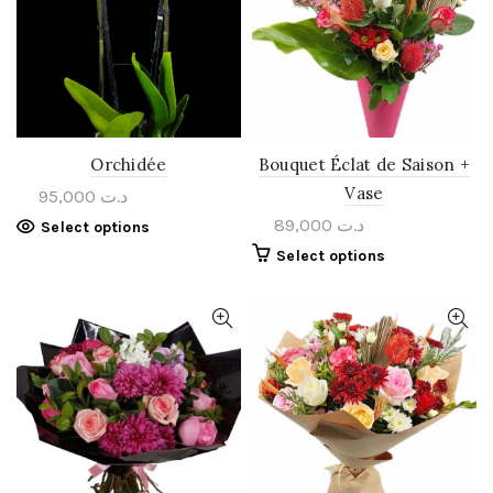
Orchidée
Bouquet Éclat de Saison +
Vase
95,000
د.ت
89,000
د.ت
Select options
Select options