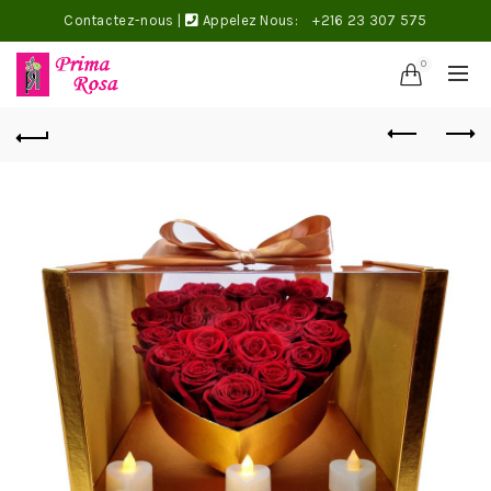
Contactez-nous
|
Appelez Nous:
+216 23 307 575
0