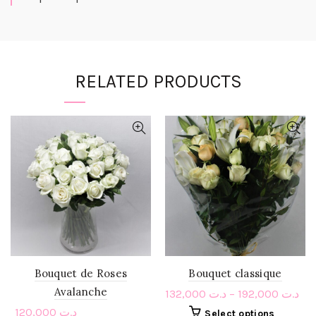
RELATED PRODUCTS
Bouquet de Roses
Bouquet classique
Avalanche
132,000
د.ت
–
192,000
د.ت
120,000
د.ت
Select options