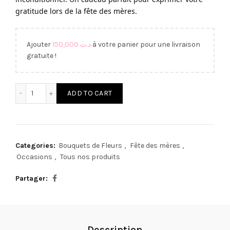
gratitude lors de la fête des mères.
Ajouter
150,000
د.ت
à votre panier pour une livraison
gratuite !
Bouquet Fête des Mères quantity
ADD TO CART
Categories:
Bouquets de Fleurs
,
Fête des mères
,
Occasions
,
Tous nos produits
Partager
Description