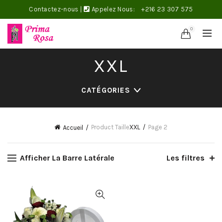
Contactez-nous
|
Appelez Nous:
+216 23 307 575
0
XXL
CATÉGORIES
Product Taille
XXL
Page 2
Accueil
Afficher La Barre Latérale
Les filtres