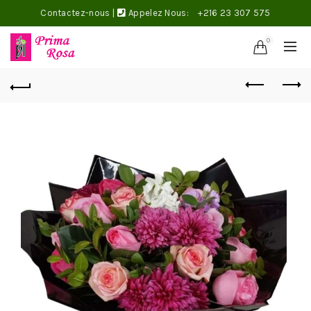
Contactez-nous
|
Appelez Nous:
+216 23 307 575
0