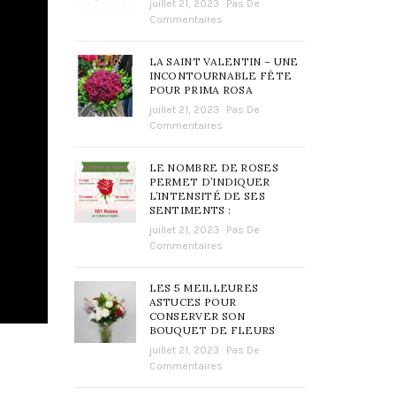
juillet 21, 2023
Pas De
Commentaires
LA SAINT VALENTIN – UNE
INCONTOURNABLE FÊTE
POUR PRIMA ROSA
juillet 21, 2023
Pas De
Commentaires
LE NOMBRE DE ROSES
PERMET D’INDIQUER
L’INTENSITÉ DE SES
SENTIMENTS :
juillet 21, 2023
Pas De
Commentaires
LES 5 MEILLEURES
ASTUCES POUR
CONSERVER SON
BOUQUET DE FLEURS
juillet 21, 2023
Pas De
Commentaires