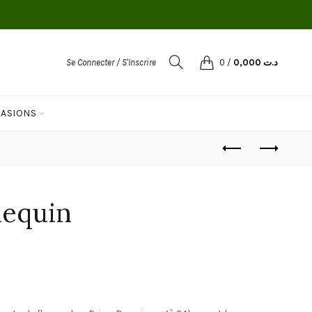
Se Connecter / S'Inscrire
0
/
0,000
د.ت
ASIONS
lequin