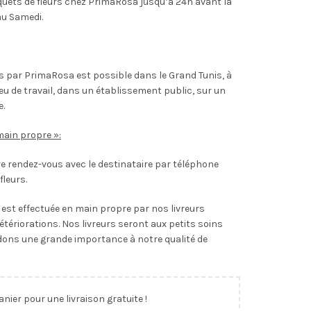
ts de fleurs chez PrimaRosa jusqu’à 24h avant la
au Samedi.
rs par PrimaRosa est possible dans le Grand Tunis, à
ieu de travail, dans un établissement public, sur un
e.
main propre »:
 rendez-vous avec le destinataire par téléphone
fleurs.
s est effectuée en main propre par nos livreurs
étériorations. Nos livreurs seront aux petits soins
dons une grande importance à notre qualité de
anier pour une livraison gratuite !