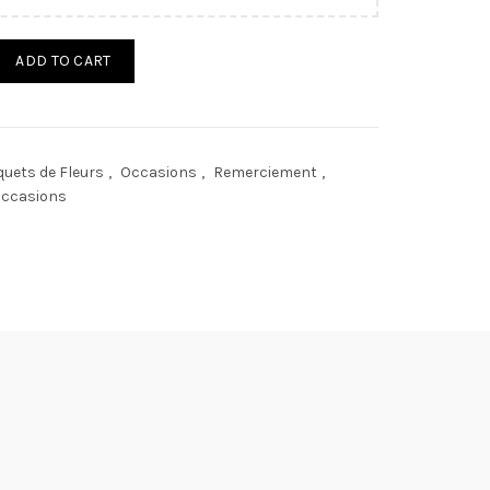
 Arlequin quantity
ADD TO CART
uets de Fleurs
,
Occasions
,
Remerciement
,
occasions