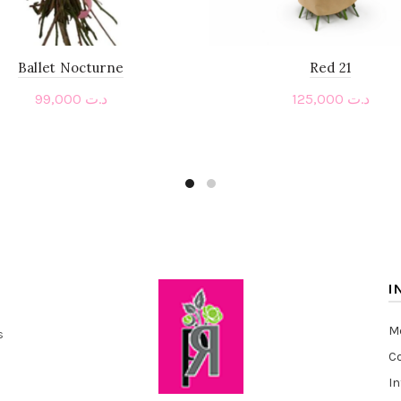
Ballet Nocturne
Red 21
99,000
د.ت
125,000
د.ت
Add to cart
Add to cart
I
Me
s
Co
I