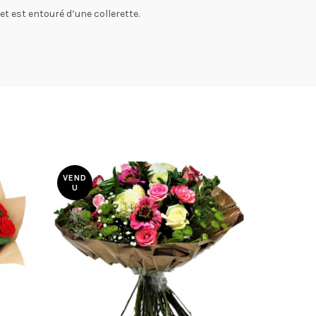
 est entouré d’une collerette.
VEND
VEND
U
U