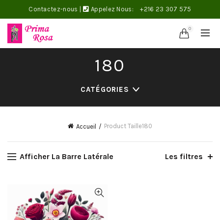
Contactez-nous
|
Appelez Nous:
+216 23 307 575
0
180
CATÉGORIES
Product Taille
180
Accueil
Afficher La Barre Latérale
Les filtres