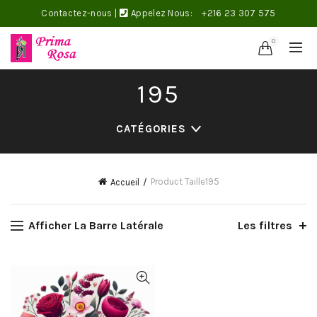
Contactez-nous
|
Appelez Nous:
+216 23 307 575
0
195
CATÉGORIES
Product Taille
195
Accueil
Afficher La Barre Latérale
Les filtres