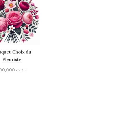
uquet Choix du
Fleuriste
100,000
د.ت
–
300,000
د.ت
Select options