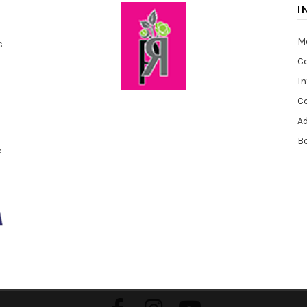
I
Me
s
Co
I
C
A
Bo
e