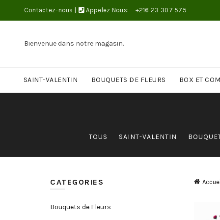
Contactez-nous
|
Appelez Nous:
+216 23 307 575
Bienvenue dans notre magasin.
SAINT-VALENTIN
BOUQUETS DE FLEURS
BOX ET CO
TOUS
SAINT-VALENTIN
BOUQUET
CATEGORIES
Accuei
Bouquets de Fleurs