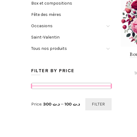
Box et compositions
Fête des mères
Occasions
Saint-Valentin
Tous nos produits
Bo
FILTER BY PRICE
Min
Max
Price:
د.ت 300
—
د.ت 100
FILTER
price
price