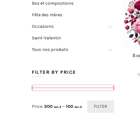
Box et compositions
Fête des mères
Occasions
Saint-Valentin
Tous nos produits
Bo
FILTER BY PRICE
Min
Max
Price:
د.ت 300
—
د.ت 100
FILTER
price
price