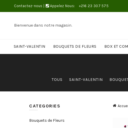
Contactez-nous
|
Appelez Nous:
+216 23 307 575
Bienvenue dans notre magasin.
SAINT-VALENTIN
BOUQUETS DE FLEURS
BOX ET CO
TOUS
SAINT-VALENTIN
BOUQUET
CATEGORIES
Accuei
Bouquets de Fleurs