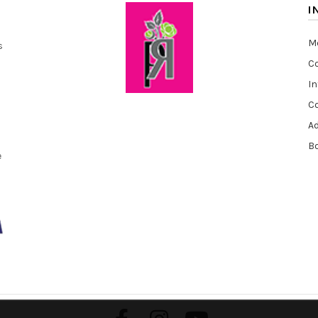
I
Me
s
Co
I
C
A
Bo
e