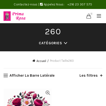
Contactez-nous
|
Appelez Nous:
+216 23 307 575
0
260
CATÉGORIES
Product Taille
260
Accueil
Afficher La Barre Latérale
Les filtres