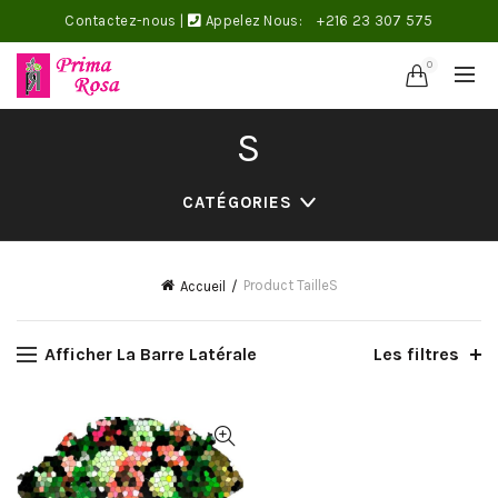
Contactez-nous
|
Appelez Nous:
+216 23 307 575
0
S
CATÉGORIES
Product Taille
S
Accueil
Afficher La Barre Latérale
Les filtres