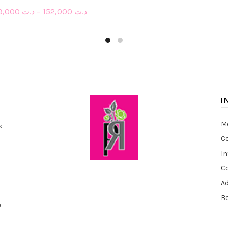
79,000
د.ت
–
152,000
د.ت
Select options
I
Me
s
Co
I
C
A
Bo
e