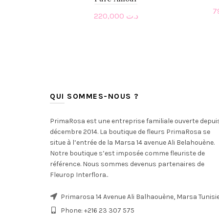
220,000
د.ت
Add to cart
QUI SOMMES-NOUS ?
PrimaRosa est une entreprise familiale ouverte depui
décembre 2014. La boutique de fleurs PrimaRosa se
situe à l’entrée de la Marsa 14 avenue Ali Belahouène.
Notre boutique s’est imposée comme fleuriste de
référence. Nous sommes devenus partenaires de
Fleurop Interflora..
Primarosa 14 Avenue Ali Balhaouène, Marsa Tunisi
Phone: +216 23 307 575