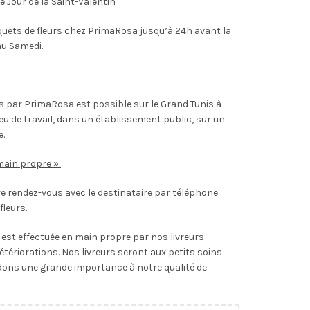
le Jour de la Saint-Valentin
ts de fleurs chez PrimaRosa jusqu’à 24h avant la
au Samedi.
rs par PrimaRosa est possible sur le Grand Tunis à
ieu de travail, dans un établissement public, sur un
e.
main propre »:
 rendez-vous avec le destinataire par téléphone
fleurs.
s est effectuée en main propre par nos livreurs
étériorations. Nos livreurs seront aux petits soins
dons une grande importance à notre qualité de