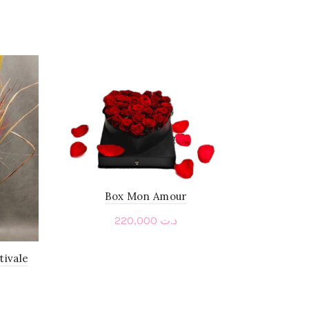
Box Mon Amour
220,000
د.ت
Add to cart
tivale