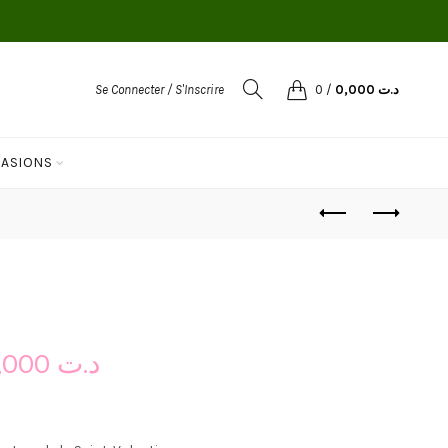
Se Connecter / S'Inscrire
0
/
0,000
د.ت
ASIONS
155,000
د.ت