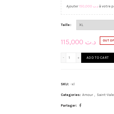
Ajouter
150,000
د.ت
à votre p
Taille
115,000
د.ت
OUT O
Love Box quantity
ADD TO CART
SKU:
-xl
Categories:
Amour
,
Saint-Vale
Partager