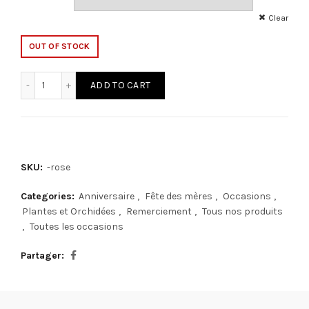
Clear
OUT OF STOCK
Orchidée quantity
ADD TO CART
SKU:
-rose
Categories:
Anniversaire
,
Fête des mères
,
Occasions
,
Plantes et Orchidées
,
Remerciement
,
Tous nos produits
,
Toutes les occasions
Partager