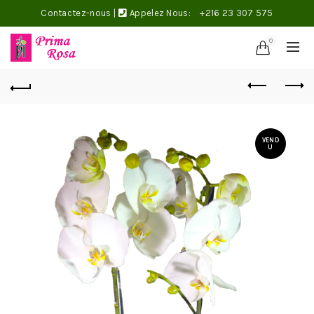
Contactez-nous
|
Appelez Nous:
+216 23 307 575
0
VEND
U