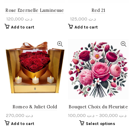
Rose Eternelle Lumineuse
Red 21
120,000
د.ت
125,000
د.ت
Add to cart
Add to cart
Romeo & Juliet Gold
Bouquet Choix du Fleuriste
270,000
د.ت
100,000
د.ت
–
300,000
د.ت
Add to cart
Select options