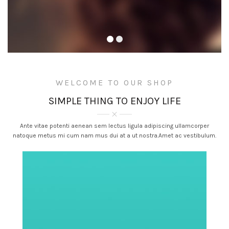
WELCOME TO OUR SHOP
SIMPLE THING TO ENJOY LIFE
Ante vitae potenti aenean sem lectus ligula adipiscing ullamcorper
natoque metus mi cum nam mus dui at a ut nostra.Amet ac vestibulum.