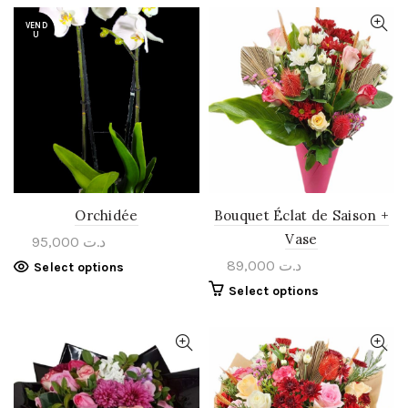
VEND
U
Orchidée
Bouquet Éclat de Saison +
Vase
95,000
د.ت
89,000
د.ت
Select options
Select options