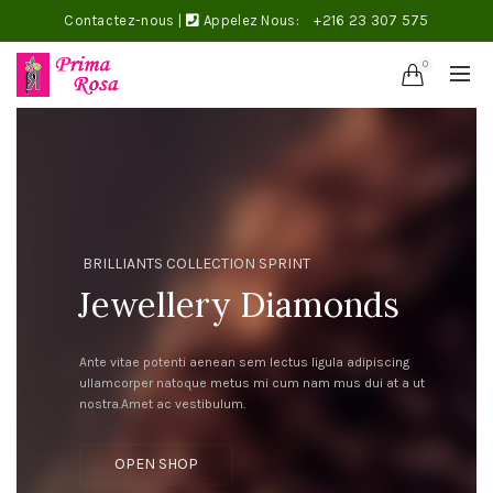
Contactez-nous
|
Appelez Nous:
+216 23 307 575
0
BRILLIANTS COLLECTION SPRINT
Jewellery Diamonds
Ante vitae potenti aenean sem lectus ligula adipiscing
ullamcorper natoque metus mi cum nam mus dui at a ut
nostra.Amet ac vestibulum.
OPEN SHOP